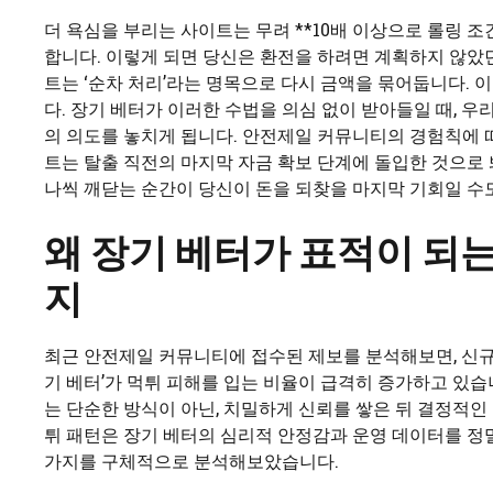
더 욕심을 부리는 사이트는 무려 **10배 이상으로 롤링 조건
합니다. 이렇게 되면 당신은 환전을 하려면 계획하지 않았던
트는 ‘순차 처리’라는 명목으로 다시 금액을 묶어둡니다. 
다. 장기 베터가 이러한 수법을 의심 없이 받아들일 때, 우리
의 의도를 놓치게 됩니다. 안전제일 커뮤니티의 경험칙에 따
트는 탈출 직전의 마지막 자금 확보 단계에 돌입한 것으로 
나씩 깨닫는 순간이 당신이 돈을 되찾을 마지막 기회일 수
왜 장기 베터가 표적이 되는
지
최근 안전제일 커뮤니티에 접수된 제보를 분석해보면, 신규
기 베터’가 먹튀 피해를 입는 비율이 급격히 증가하고 있
는 단순한 방식이 아닌, 치밀하게 신뢰를 쌓은 뒤 결정적인
튀 패턴은 장기 베터의 심리적 안정감과 운영 데이터를 정밀
가지를 구체적으로 분석해보았습니다.