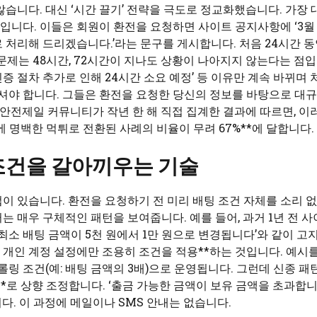
습니다. 대신 ‘시간 끌기’ 전략을 극도로 정교화했습니다. 가장
’**입니다. 이들은 회원이 환전을 요청하면 사이트 공지사항에 ‘3월 1
 처리해 드리겠습니다.’라는 문구를 게시합니다. 처음 24시간 
 문제는 48시간, 72시간이 지나도 상황이 나아지지 않는다는 점입니
 인증 절차 추가로 인해 24시간 소요 예정’ 등 이유만 계속 바뀌며 
아셔야 합니다. 그들은 환전을 요청한 당신의 정보를 바탕으로 대
 안전제일 커뮤니티가 작년 한 해 직접 집계한 결과에 따르면, 이러
이내에 명백한 먹튀로 전환된 사례의 비율이 무려 67%**에 달합니다.
 조건을 갈아끼우는 기술
이 있습니다. 환전을 요청하기 전 미리 배팅 조건 자체를 소리 
 매우 구체적인 패턴을 보여줍니다. 예를 들어, 과거 1년 전 
최소 배팅 금액이 5천 원에서 1만 원으로 변경됩니다’와 같이 
의 개인 계정 설정에만 조용히 조건을 적용**하는 것입니다. 예시
링 조건(예: 배팅 금액의 3배)으로 운영됩니다. 그런데 신종 패
**로 상향 조정합니다. ‘출금 가능한 금액이 보유 금액을 초과합니다
. 이 과정에 메일이나 SMS 안내는 없습니다.