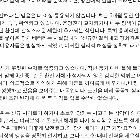
러나 실제 제보 데이터를 분석해보면, 정반대의 현실이 드러납니
전하다’는 믿음은 더 이상 통용되지 않습니다. 최근 6개월 동안
례가 속속 확인되고 있습니다. 운영진이 교체되거나 내부 정책이
되던 환전에 갑작스러운 제한이 추가되는 식입니다. 특히 충격적인
뢰를 쌓아온 장기 베터라는 사실입니다. ‘신규만 걸러내고 정회원
기 이용자들은 방심하게 되었고, 이러한 심리적 허점을 정확히 파
가 뚜렷한 수치로 입증되고 있습니다. 작년 동기 대비 올해 들
쉽게 말해 3건 중 1건은 환전 자체가 성사되지 않은 심각한 먹튀로
니라, 의도적으로 지연하기 위해 기준을 까다롭게 바꾸거나, 베팅
 성행하고 있음을 보여주는 대목입니다. 조건을 미리 꼼꼼히 살
한 조건 변경에 더욱 큰 타격을 입을 수밖에 없습니다.
먹튀는 신규 사이트가 하거나 초보만 당하는 사고’라는 착각이 왜 
를 근거로 여러분의 기존 판단 체계를 다시 점검할 수 있도록 설
 먹튀 패턴이 어떻게 발전했고, 왜 장기 베터가 최근 가장 표적이
뢰성의 맹점을 명확히 인지하고, 보다 탄탄한 대비 전략을 세우실