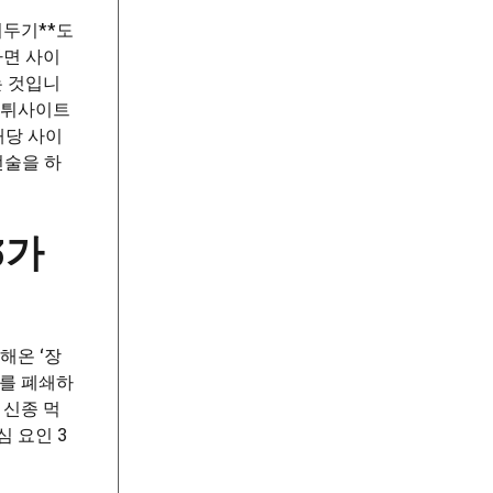
어두기**도
하면 사이
는 것입니
 먹튀사이트
해당 사이
전술을 하
3가
해온 ‘장
체를 폐쇄하
 신종 먹
 요인 3