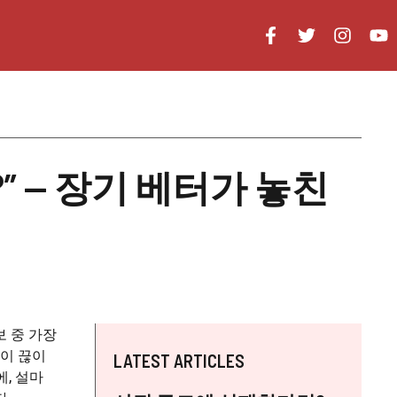
” — 장기 베터가 놓친
보 중 가장
이 끊이
LATEST ARTICLES
, 설마