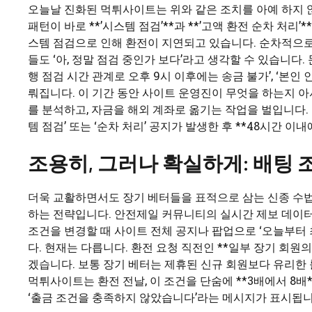
오늘날 진화된 먹튀사이트는 위와 같은 조치를 아예 하지 않
패턴이 바로 **’시스템 점검’**과 **’고액 환전 순차 처리
스템 점검으로 인해 환전이 지연되고 있습니다. 순차적으로
들도 ‘아, 정말 점검 중인가 보다’라고 생각할 수 있습니다.
행 점검 시간 관계로 오후 9시 이후에는 송금 불가’, ‘본인
뤄집니다. 이 기간 동안 사이트 운영진이 무엇을 하는지 
를 분석하고, 자금을 해외 계좌로 옮기는 작업을 벌입니다.
템 점검’ 또는 ‘순차 처리’ 공지가 발생한 후 **48시간 
조용히, 그러나 확실하게: 배팅
더욱 교활하면서도 장기 베터들을 표적으로 삼는 신종 수법
하는 전략입니다. 안전제일 커뮤니티의 실시간 제보 데이터는
조건을 변경할 때 사이트 전체 공지나 팝업으로 ‘오늘부터 
다. 현재는 다릅니다. 환전 요청 직전인 **일부 장기 회원
겠습니다. 보통 장기 베터는 제휴된 신규 회원보다 유리한 롤
먹튀사이트는 환전 전날, 이 조건을 단숨에 **3배에서 8배
‘출금 조건을 충족하지 않았습니다’라는 메시지가 표시됩니다