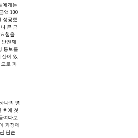
터들에게는
액 100
전 성공했
나 큰 금
 요청을
. 안전제
경 통보를
계산이 있
적으로 파
 하나의 명
 후에 첫
 들여다보
 이 과정에
닌 단순