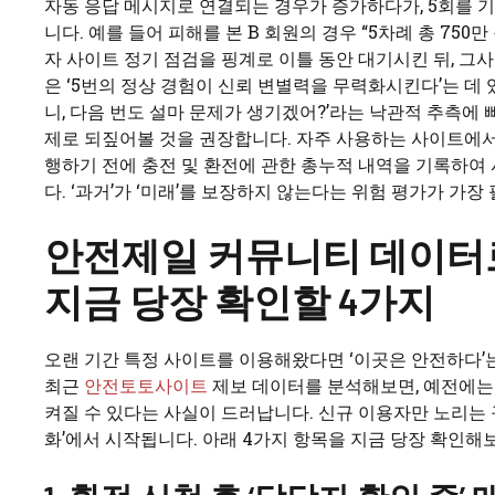
자동 응답 메시지로 연결되는 경우가 증가하다가, 5회를 기
니다. 예를 들어 피해를 본 B 회원의 경우 “5차례 총 750
자 사이트 정기 점검을 핑계로 이틀 동안 대기시킨 뒤, 그
은 ‘5번의 정상 경험이 신뢰 변별력을 무력화시킨다’는 데
니, 다음 번도 설마 문제가 생기겠어?’라는 낙관적 추측에
제로 되짚어볼 것을 권장합니다. 자주 사용하는 사이트에서
행하기 전에 충전 및 환전에 관한 총누적 내역을 기록하여
다. ‘과거’가 ‘미래’를 보장하지 않는다는 위험 평가가 가장
안전제일 커뮤니티 데이터로 
지금 당장 확인할 4가지
오랜 기간 특정 사이트를 이용해왔다면 ‘이곳은 안전하다’
최근
안전토토사이트
제보 데이터를 분석해보면, 예전에는
켜질 수 있다는 사실이 드러납니다. 신규 이용자만 노리는 
화’에서 시작됩니다. 아래 4가지 항목을 지금 당장 확인해