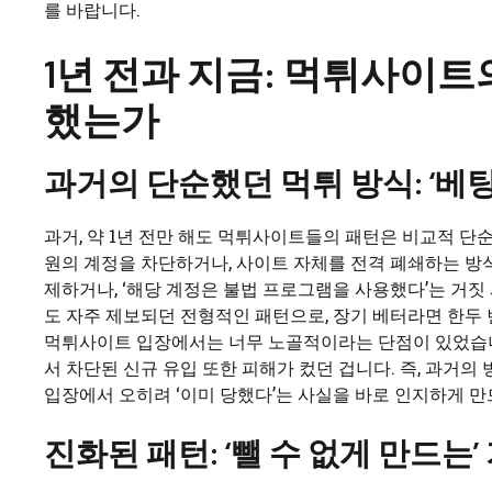
를 바랍니다.
1년 전과 지금: 먹튀사이트
했는가
과거의 단순했던 먹튀 방식: ‘베팅
과거, 약 1년 전만 해도 먹튀사이트들의 패턴은 비교적 
원의 계정을 차단하거나, 사이트 자체를 전격 폐쇄하는 방식
제하거나, ‘해당 계정은 불법 프로그램을 사용했다’는 거
도 자주 제보되던 전형적인 패턴으로, 장기 베터라면 한두
먹튀사이트 입장에서는 너무 노골적이라는 단점이 있었습니
서 차단된 신규 유입 또한 피해가 컸던 겁니다. 즉, 과거의
입장에서 오히려 ‘이미 당했다’는 사실을 바로 인지하게 
진화된 패턴: ‘뺄 수 없게 만드는